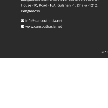
House -10, Road -16A, Gulshan -1, Dhaka -1212,
Bangladesh
info@cansouthasia.net
www.cansouthasia.net
© 202